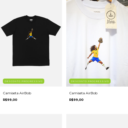
DESCONTO PROGRESSIVO
DESCONTO PROGRESSIVO
Camiseta AirBob
Camiseta AirBob
R$99,00
R$99,00