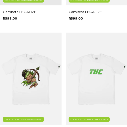
Camiseta LEGALIZE
Camiseta LEGALIZE
R$99,00
R$99,00
DESCONTO PROGRESSIVO
DESCONTO PROGRESSIVO