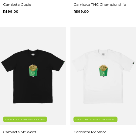
Camiseta Cupid
Camiseta THC Championship
R$99,00
R$99,00
DESCONTO PROGRESSIVO
DESCONTO PROGRESSIVO
Camiseta Mc Weed
Camiseta Mc Weed