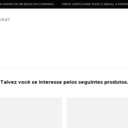
RTIR DE R$ 350,00 EM COMPRAS.
FRETE GRÁTIS PARA TODO O BRASIL A PARTIR DE
UTLET
Talvez você se interesse pelos seguintes produtos.