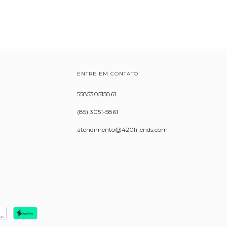
ENTRE EM CONTATO
558530515861
(85) 3051-5861
atendimento@420friends.com